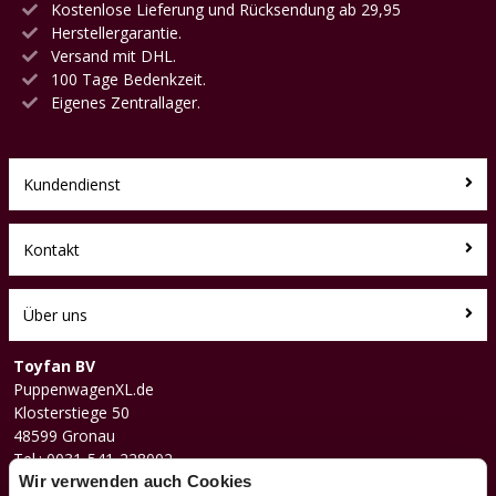
Kostenlose Lieferung und Rücksendung ab 29,95
Herstellergarantie.
Versand mit DHL.
100 Tage Bedenkzeit.
Eigenes Zentrallager.
Kundendienst
Kontakt
Über uns
Toyfan BV
PuppenwagenXL.de
Klosterstiege 50
48599 Gronau
Tel.: 0031-541-228002
Facebook
Wir verwenden auch Cookies