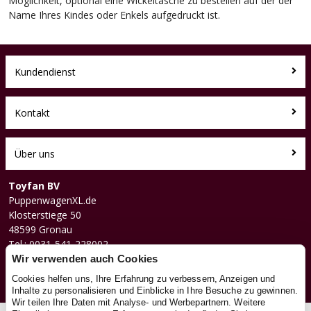
Möglichkeit, optional eine Wickeltasche zu bestellen auf der der
Name Ihres Kindes oder Enkels aufgedruckt ist.
Kundendienst
Kontakt
Über uns
Toyfan BV
PuppenwagenXL.de
Klosterstiege 50
48599 Gronau
Tel.: 0031-541-228002
Facebook
Wir verwenden auch Cookies
Instagram
Cookies helfen uns, Ihre Erfahrung zu verbessern, Anzeigen und
Inhalte zu personalisieren und Einblicke in Ihre Besuche zu gewinnen.
Wir teilen Ihre Daten mit Analyse- und Werbepartnern. Weitere