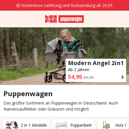
Kostenlose Lieferung und Rücksendung ab 29,95
Modern Angel 2in1
Ab 2 Jahren
54,95
69,95
Puppenwagen
Das größte Sortiment an Puppenwagen in Deutschland. Auch
Namensaufkleber oder Gravuren sind möglich
2 in 1 Modelle
Puppenbett
Holz P