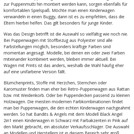
zur Puppenmutti hin montiert werden kann, sorgen ebenfalls für
komfortablen Spielspaß. Möchte man einen Kinderwagen
verwandeln in einen Buggy, dann ist es zu empfehlen, dass die
Eltern hierbei helfen. Das gilt besonders für junge Kinder.
Was das Design betrifft ist die Auswahl so vielfältig wie noch nie.
Bei Puppenwagen mit Stoffbezug aus Polyester sind alle
Farbstellungen möglich, besonders kräftige Farben sind
momentan angesagt. Modelle, bei denen ein oder zwei Farben
miteinander kombiniert werden, bleiben immer aktuell. Bei
Wagen mit Prints ist das anders, weshalb die Wahl häufig eher
auf eine unifarbene Version fällt.
Blümchenprints, Stoffe mit Herzchen, Sternchen oder
Karomuster finden man eher bei Retro-Puppenwagen aus Rattan
bzw. mit Weidenkorb. Oder bei Puppendecken passend zu kleinen
Holzwagen. Die meisten modernen Farbkombinationen findet
man bei Puppenwagen, die den echten Kinderwagen nachgeahmt
werden. So hat Bandits & Angels mit dem Modell Black Angel
2in1 einen Kinderwagen in Schwarz mit Farbakzenten in Pink auf
den Markt gebracht, ein absoluter Verkaufsschlager. Die Auswahl
an Modellen und Herstellern ist in diesem Bereich sehr groß.