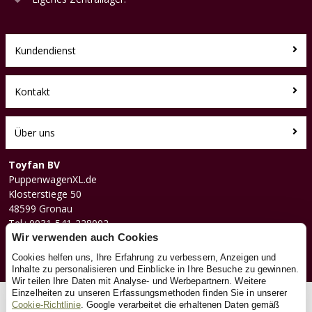
Kundendienst
Kontakt
Über uns
Toyfan BV
PuppenwagenXL.de
Klosterstiege 50
48599 Gronau
Tel.: 0031-541-228002
Facebook
Wir verwenden auch Cookies
Instagram
Cookies helfen uns, Ihre Erfahrung zu verbessern, Anzeigen und
Inhalte zu personalisieren und Einblicke in Ihre Besuche zu gewinnen.
Wir teilen Ihre Daten mit Analyse- und Werbepartnern. Weitere
Einzelheiten zu unseren Erfassungsmethoden finden Sie in unserer
© 2026 Toyfan BV
Cookie-Richtlinie
. Google verarbeitet die erhaltenen Daten gemäß