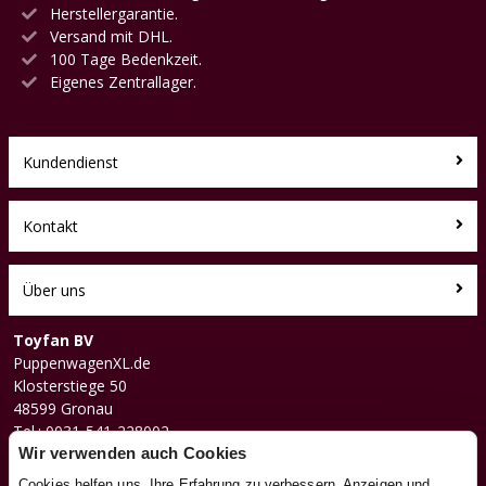
Herstellergarantie.
Versand mit DHL.
100 Tage Bedenkzeit.
Eigenes Zentrallager.
Kundendienst
Kontakt
Über uns
Toyfan BV
PuppenwagenXL.de
Klosterstiege 50
48599 Gronau
Tel.: 0031-541-228002
Facebook
Wir verwenden auch Cookies
Instagram
Cookies helfen uns, Ihre Erfahrung zu verbessern, Anzeigen und